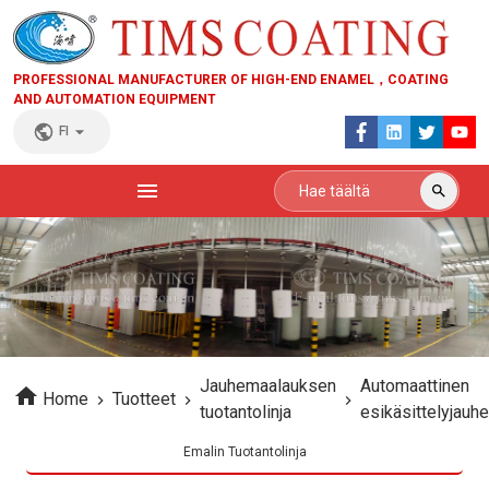
PROFESSIONAL MANUFACTURER OF HIGH-END ENAMEL，COATING
AND AUTOMATION EQUIPMENT
FI
Jauhemaalauksen
Automaattinen
Home
Tuotteet
tuotantolinja
esikäsittelyjauh
tuotantolinja pes
Emalin Tuotantolinja