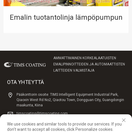
Emalin tuotantolinja lämpöpumpun
vedenlämmittimen säiliölle
AMMATTIMAINEN KORKEALAATUISTEN
EMALIPINNOITTEIDEN JA AUTOMAATTISTEN
LAITTEIDEN VALMISTAJA
OTA YHTEYTTÄ
Pääkonttorin osoite: TIMS Intelligent Equipment Industrial Park,
Qiaoxin West Rd No2, Qiaotou Town, Dongguan City, Guangdongin
maakunta, Kiina
timscoating@timscoating.com
+86 13923785098，+86 076981028676
We use cookies and similar tools to provide our services. If you
don't want to accept all cookies, click Personalize cookies.