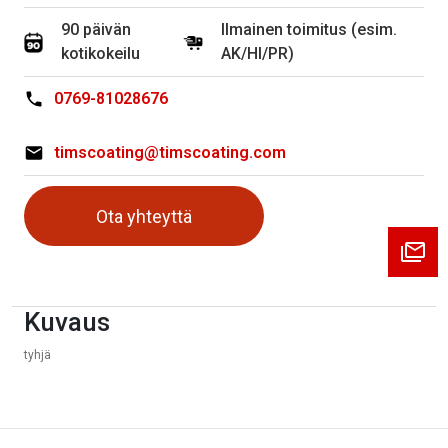
90 päivän
Ilmainen toimitus (esim.
kotikokeilu
AK/HI/PR)
0769-81028676
timscoating@timscoating.com
Ota yhteyttä
Kuvaus
tyhjä