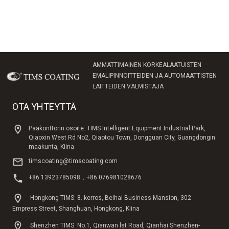
AMMATTIMAINEN KORKEALAATUISTEN
EMALIPINNOITTEIDEN JA AUTOMAATTISTEN
LAITTEIDEN VALMISTAJA
OTA YHTEYTTÄ
Pääkonttorin osoite: TIMS Intelligent Equipment Industrial Park,
Qiaoxin West Rd No2, Qiaotou Town, Dongguan City, Guangdongin
maakunta, Kiina
timscoating@timscoating.com
+86 13923785098，+86 076981028676
Hongkong TIMS: 8. kerros, Beihai Business Mansion, 302
Empress Street, Shanghuan, Hongkong, Kiina
Shenzhen TIMS: No.1, Qianwan lst Road, Qianhai Shenzhen-