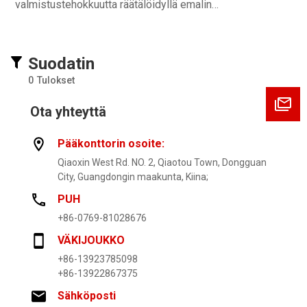
valmistustehokkuutta räätälöidyllä emalin
val
tuotantolinjallamme, joka on suunniteltu tarkkuuteen,
tuo
kestävyyteen ja saumattomaan integrointiin teollisuuden
kes
työnkulkuihin.
työ
Suodatin
0
Tulokset
Ota yhteyttä
Pääkonttorin osoite:
Qiaoxin West Rd. NO. 2, Qiaotou Town, Dongguan
City, Guangdongin maakunta, Kiina;
PUH
+86-0769-81028676
VÄKIJOUKKO
+86-13923785098
+86-13922867375
Sähköposti