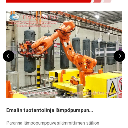
Emalin tuotantolinja lämpöpumpun
Em
vedenlämmittimen säiliölle
ve
Paranna lämpöpumppuvesilämmittimen säiliön
Pa