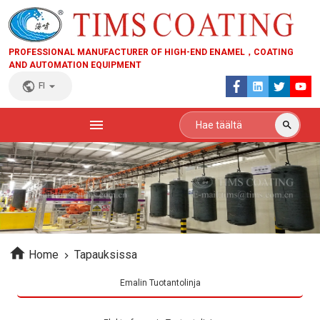
PROFESSIONAL MANUFACTURER OF HIGH-END ENAMEL，COATING
AND AUTOMATION EQUIPMENT
FI
Home
Tapauksissa
Emalin Tuotantolinja