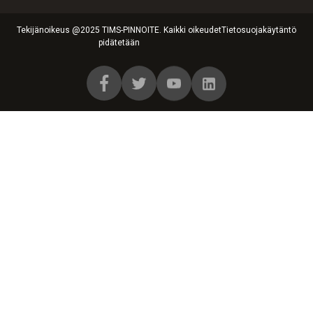
Tekijänoikeus @2025 TIMS-PINNOITE. Kaikki oikeudet
Tietosuojakäytäntö
pidätetään