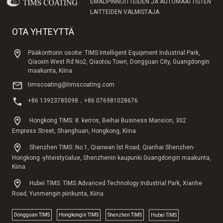
EMALIPINNOITTEIDEN JA AUTOMAATTISTEN
LAITTEIDEN VALMISTAJA
OTA YHTEYTTÄ
Pääkonttorin osoite: TIMS Intelligent Equipment Industrial Park,
Qiaoxin West Rd No2, Qiaotou Town, Dongguan City, Guangdongin
maakunta, Kiina
timscoating@timscoating.com
+86 13923785098，+86 076981028676
Hongkong TIMS: 8. kerros, Beihai Business Mansion, 302
Empress Street, Shanghuan, Hongkong, Kiina
Shenzhen TIMS: No.1, Qianwan lst Road, Qianhai Shenzhen-
Hongkong -yhteistyöalue, Shenzhenin kaupunki.Guangdongin maakunta,
Kiina
Hubei TIMS: TIMS Advanced Technology Industrial Park, Xianhe
Road, Yunmengin piirikunta, Kiina
Dongguan TlMS
Hongkongin TIMS
Shenzhen TIMS
Hubei TIMS