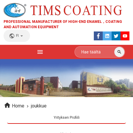
PROFESSIONAL MANUFACTURER OF HIGH-END ENAMEL，COATING
AND AUTOMATION EQUIPMENT
FI
Home
joukkue
Yrityksen Profiili