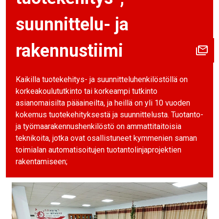
suunnittelu- ja
rakennustiimi
Kaikilla tuotekehitys- ja suunnitteluhenkilöstöllä on
korkeakoulututkinto tai korkeampi tutkinto
asianomaisilta pääaineilta, ja heillä on yli 10 vuoden
kokemus tuotekehityksestä ja suunnittelusta. Tuotanto-
ja työmaarakennushenkilöstö on ammattitaitoisia
teknikoita, jotka ovat osallistuneet kymmenien saman
toimialan automatisoitujen tuotantolinjaprojektien
rakentamiseen;