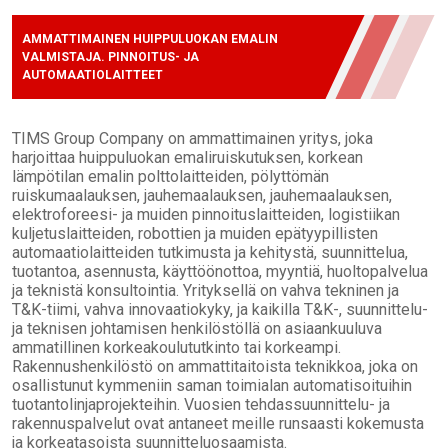
AMMATTIMAINEN HUIPPULUOKAN EMALIN
VALMISTAJA. PINNOITUS- JA
AUTOMAATIOLAITTEET
TIMS Group Company on ammattimainen yritys, joka
harjoittaa huippuluokan emaliruiskutuksen, korkean
lämpötilan emalin polttolaitteiden, pölyttömän
ruiskumaalauksen, jauhemaalauksen, jauhemaalauksen,
elektroforeesi- ja muiden pinnoituslaitteiden, logistiikan
kuljetuslaitteiden, robottien ja muiden epätyypillisten
automaatiolaitteiden tutkimusta ja kehitystä, suunnittelua,
tuotantoa, asennusta, käyttöönottoa, myyntiä, huoltopalvelua
ja teknistä konsultointia. Yrityksellä on vahva tekninen ja
T&K-tiimi, vahva innovaatiokyky, ja kaikilla T&K-, suunnittelu-
ja teknisen johtamisen henkilöstöllä on asiaankuuluva
ammatillinen korkeakoulututkinto tai korkeampi.
Rakennushenkilöstö on ammattitaitoista teknikkoa, joka on
osallistunut kymmeniin saman toimialan automatisoituihin
tuotantolinjaprojekteihin. Vuosien tehdassuunnittelu- ja
rakennuspalvelut ovat antaneet meille runsaasti kokemusta
ja korkeatasoista suunnitteluosaamista.