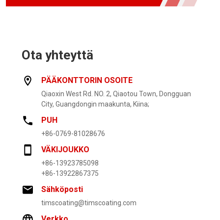
Ota yhteyttä
PÄÄKONTTORIN OSOITE
Qiaoxin West Rd. NO. 2, Qiaotou Town, Dongguan
City, Guangdongin maakunta, Kiina;
PUH
+86-0769-81028676
VÄKIJOUKKO
+86-13923785098
+86-13922867375
Sähköposti
timscoating@timscoating.com
Verkko