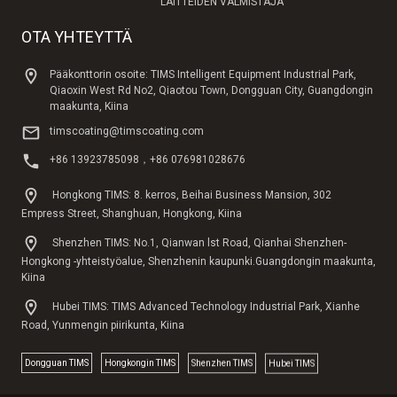
LAITTEIDEN VALMISTAJA
OTA YHTEYTTÄ
Pääkonttorin osoite: TIMS Intelligent Equipment Industrial Park,
Qiaoxin West Rd No2, Qiaotou Town, Dongguan City, Guangdongin
maakunta, Kiina
timscoating@timscoating.com
+86 13923785098，+86 076981028676
Hongkong TIMS: 8. kerros, Beihai Business Mansion, 302
Empress Street, Shanghuan, Hongkong, Kiina
Shenzhen TIMS: No.1, Qianwan lst Road, Qianhai Shenzhen-
Hongkong -yhteistyöalue, Shenzhenin kaupunki.Guangdongin maakunta,
Kiina
Hubei TIMS: TIMS Advanced Technology Industrial Park, Xianhe
Road, Yunmengin piirikunta, Kiina
Dongguan TlMS
Hongkongin TIMS
Shenzhen TIMS
Hubei TIMS