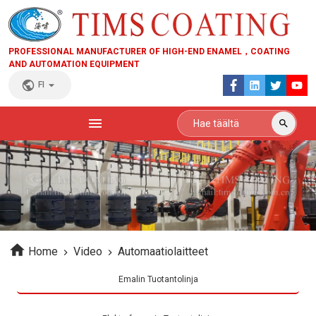
PROFESSIONAL MANUFACTURER OF HIGH-END ENAMEL，COATING
AND AUTOMATION EQUIPMENT
FI
Home
Video
Automaatiolaitteet
Emalin Tuotantolinja