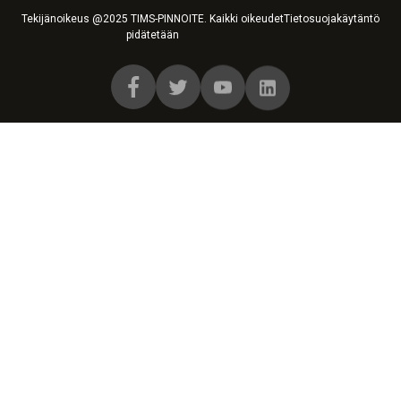
Tekijänoikeus @2025 TIMS-PINNOITE. Kaikki oikeudet
Tietosuojakäytäntö
pidätetään