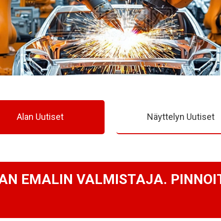
Alan Uutiset
Näyttelyn Uutiset
N EMALIN VALMISTAJA. PINNOI