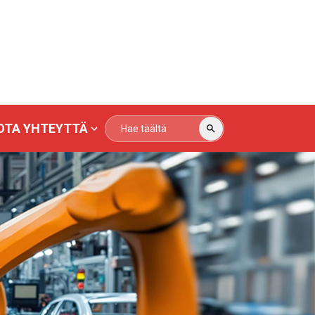
OTA YHTEYTTÄ
tion
Logistiikka
Hiekkapuhalluksen
inja
Kuljetuslaitteet
tuotantolinja
itteet
tiset
Hiekkapuhalluksen
Tietojen lataus
Hubei Tims
Joukkue
Hiekkapuhalluksen
Automaatiolaitteet
Tehdas
Logistiikan kuljetuskalu
tuotantolinja
tuotantolinja