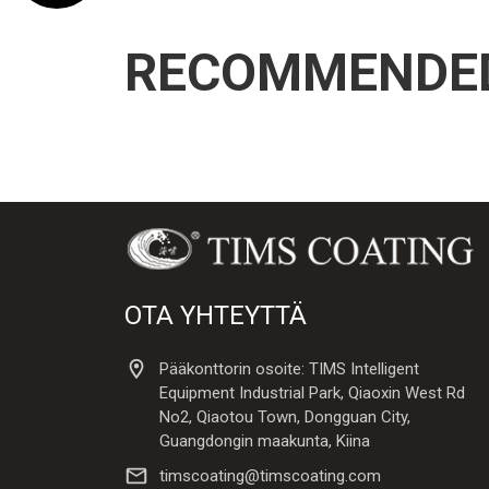
RECOMMENDE
OTA YHTEYTTÄ
Pääkonttorin osoite: TIMS Intelligent
Equipment Industrial Park, Qiaoxin West Rd
No2, Qiaotou Town, Dongguan City,
Guangdongin maakunta, Kiina
timscoating@timscoating.com